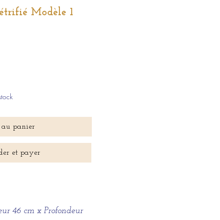
trifié Modèle 1
stock
 au panier
er et payer
ur 46 cm x Profondeur