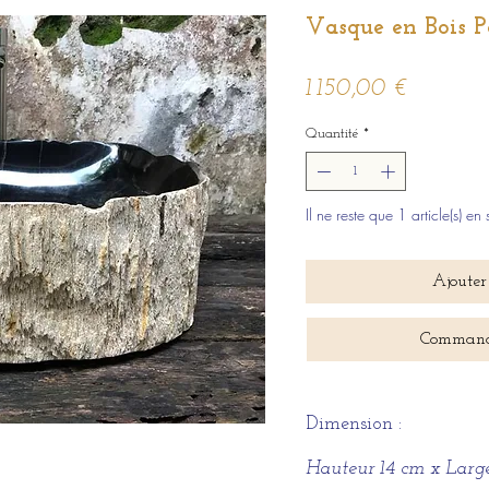
Vasque en Bois Pé
Prix
1 150,00 €
Quantité
*
Il ne reste que 1 article(s) en 
Ajouter
Command
Dimension :
Hauteur 14 cm x Large