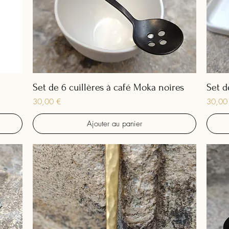
Set de 6 cuillères à café Moka noires
Set d
Prix
Prix
30,00 €
30,00
Ajouter au panier