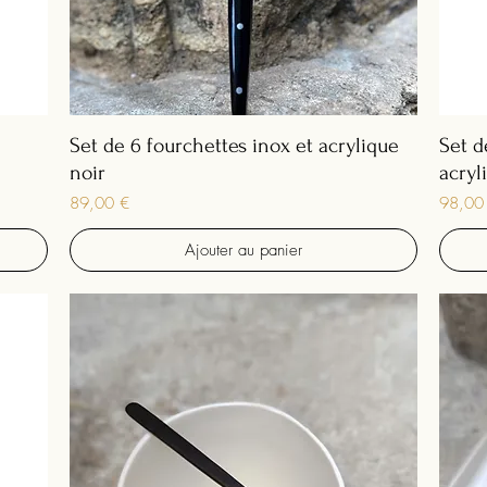
Set de 6 fourchettes inox et acrylique
Set d
noir
acryl
Prix
Prix
89,00 €
98,00
Ajouter au panier