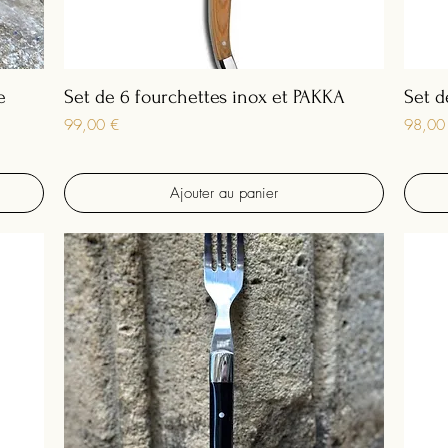
e
Set de 6 fourchettes inox et PAKKA
Set d
Prix
Prix
99,00 €
98,00
Ajouter au panier