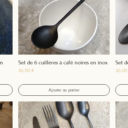
en
Set de 6 cuillères à café noires en inox
Set d
Prix
Prix
36,00 €
36,00
Ajouter au panier