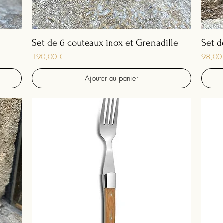
Set de 6 couteaux inox et Grenadille
Set d
Prix
Prix
190,00 €
98,00
Ajouter au panier