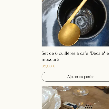
Set de 6 cuillères à café "Décalé" 
inoxdoré
Prix
36,00 €
Ajouter au panier