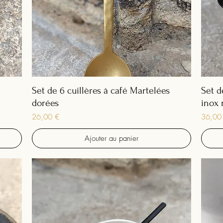
Set de 6 cuillères à café Martelées
Set d
dorées
inox 
Prix
Prix
26,00 €
36,00
Ajouter au panier