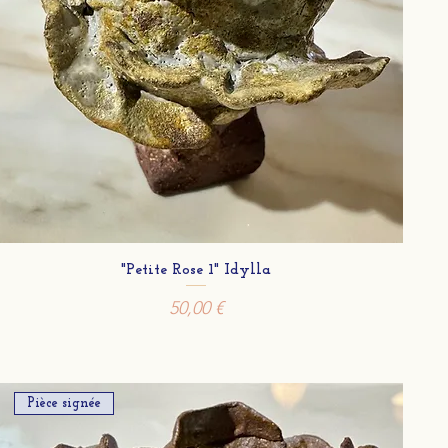
"Petite Rose 1" Idylla
Prix
50,00 €
Pièce signée