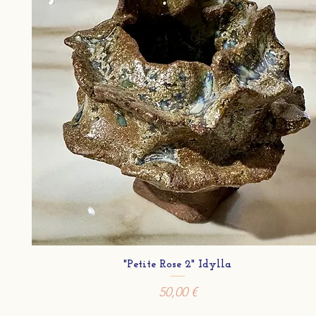
"Petite Rose 2" Idylla
Prix
50,00 €