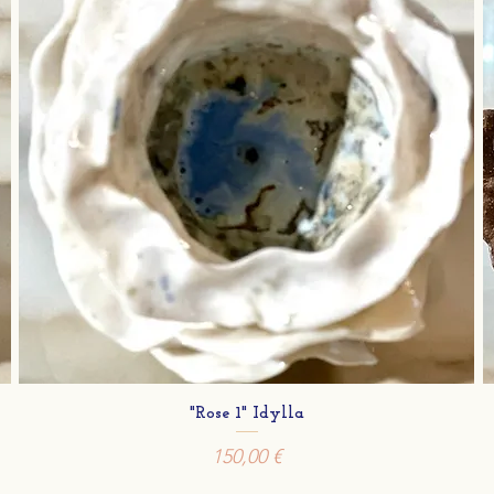
"Rose 1" Idylla
Prix
150,00 €