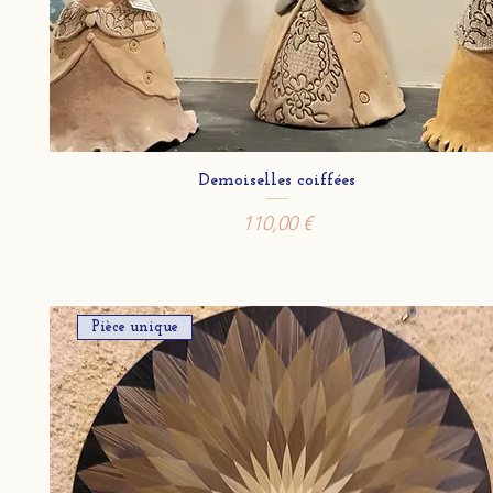
Demoiselles coiffées
Prix
110,00 €
Pièce unique