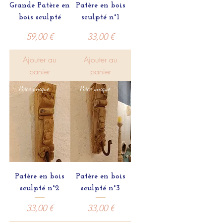
Grande Patère en
Patère en bois
bois sculpté
sculpté n°1
Prix
Prix
59,00 €
33,00 €
Ajouter au
Ajouter au
panier
panier
Pièce unique
Pièce unique
Patère en bois
Patère en bois
sculpté n°2
sculpté n°3
Prix
Prix
33,00 €
33,00 €