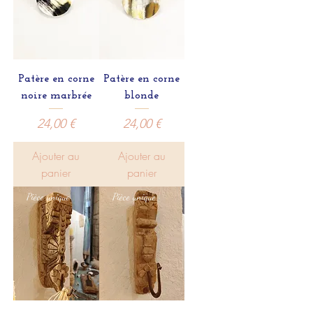
Patère en corne
Patère en corne
noire marbrée
blonde
Prix
Prix
24,00 €
24,00 €
Ajouter au
Ajouter au
panier
panier
Pièce unique
Pièce unique