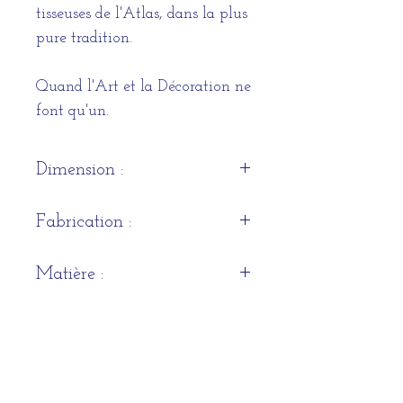
tisseuses de l'Atlas, dans la plus
pure tradition.
Quand l'Art et la Décoration ne
font qu'un.
Dimension :
3,02 x 0,93m
Fabrication :
Artisanale
Matière :
Laine supérieure d'agneau de
Livraison :
Marmoucha traitée anti-mites
Sous 3 semaines.