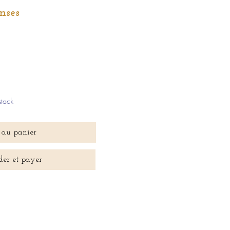
nses
stock
 au panier
er et payer