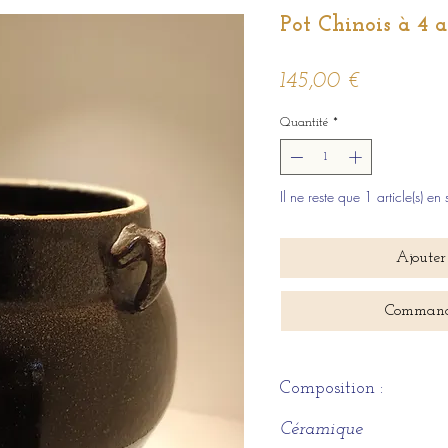
Pot Chinois à 4 a
Prix
145,00 €
Quantité
*
Il ne reste que 1 article(s) en 
Ajouter
Command
Composition :
Céramique