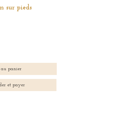
 sur pieds
 au panier
er et payer