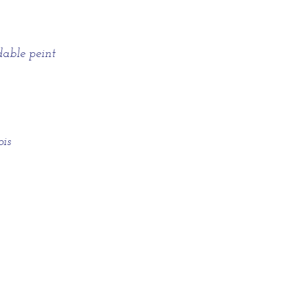
dable peint
ois