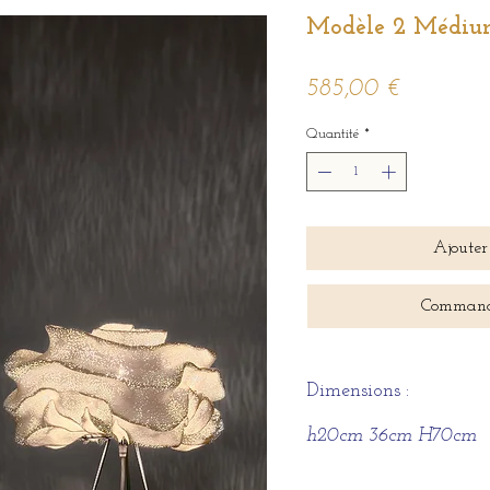
Modèle 2 Médium
Prix
585,00 €
Quantité
*
Ajouter
Command
Dimensions :
h20cm 36cm H70cm