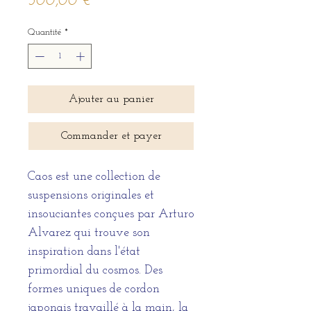
Prix
500,00 €
Quantité
*
Ajouter au panier
Commander et payer
Caos est une collection de
suspensions originales et
insouciantes conçues par Arturo
Alvarez qui trouve son
inspiration dans l'état
primordial du cosmos. Des
formes uniques de cordon
japonais travaillé à la main, la