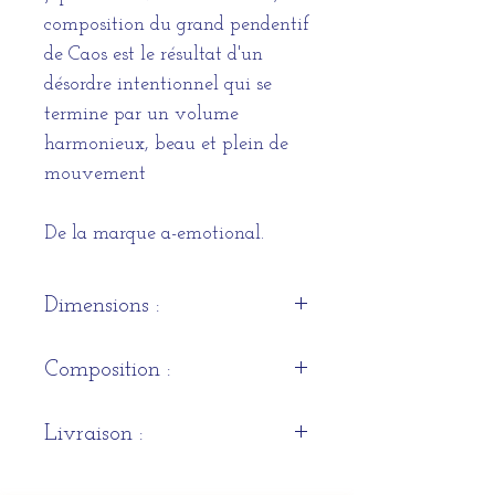
composition du grand pendentif
de Caos est le résultat d'un
désordre intentionnel qui se
termine par un volume
harmonieux, beau et plein de
mouvement
De la marque a-emotional.
Dimensions :
h86cm 115cm H250cm
Composition :
Cordon de cellulose recyclé
Livraison :
pressé
Sous 3 semaines à 1 mois