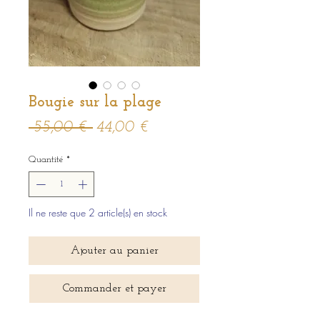
Bougie sur la plage
Prix
Prix
 55,00 € 
44,00 €
original
promotionnel
Quantité
*
Il ne reste que 2 article(s) en stock
Ajouter au panier
Commander et payer