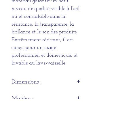
matériau garantit un haut
niveau de qualité visible à l’œil
nu et constatable dans la
résistance, la transparence, la
brillance et le son des produits.
Extrêmement résistant, il est
conçu pour un usage
professionnel et domestique, et
lavable au lave-vaisselle.
Dimensions :
Hauteur : 220mm
Matière :
Contenance : 49cl
Cristal Luxion
Quantité
Coffret de 6