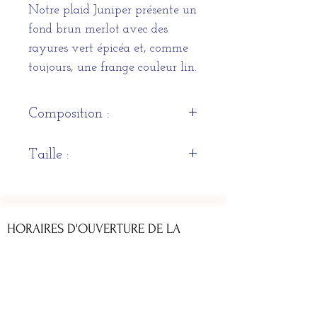
Notre plaid Juniper présente un
fond brun merlot avec des
rayures vert épicéa et, comme
toujours, une frange couleur lin.
Composition :
70% lin et 30% laine
Taille :
140 x 220 cm
HORAIRES D'OUVERTURE DE LA
BOUTIQUE
Du lundi au samedi : 11h - 13h & 14h - 19h
ADRESSE
12 rue du Parlement Sainte Catherine 33 000