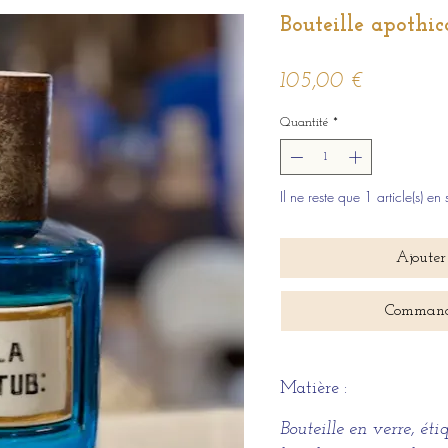
Bouteille apothic
Prix
105,00 €
Quantité
*
Il ne reste que 1 article(s) en 
Ajouter
Command
Matière :
Bouteille en verre, éti