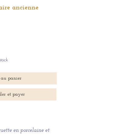
aire ancienne
stock
 au panier
er et payer
quette en porcelaine et