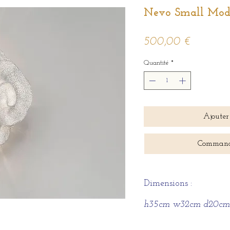
Nevo Small Mod
Prix
500,00 €
Quantité
*
Ajouter
Command
Dimensions :
h35cm w32cm d20cm