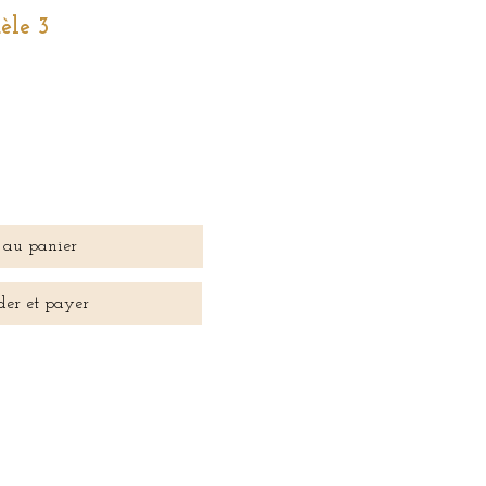
èle 3
 au panier
er et payer