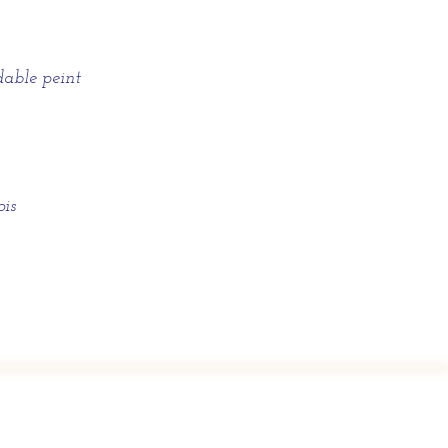
dable peint
ois