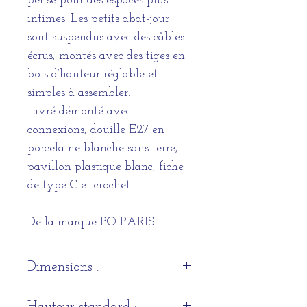
pensé pour des espaces plus
intimes. Les petits abat-jour
sont suspendus avec des câbles
écrus, montés avec des tiges en
bois d’hauteur réglable et
simples à assembler.
Livré démonté avec
connexions, douille E27 en
porcelaine blanche sans terre,
pavillon plastique blanc, fiche
de type C et crochet.
De la marque PO-PARIS.
Dimensions :
Hauteur 120 cm × Diamètre 80
Hauteur standard :