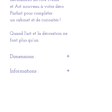
et Art nouveau à votre déco.
Parfait pour compléter
un cabinet et de curiosités !
Quand l'art et la décoration ne
font plus qu'un.
Dimensions :
Hauteur
: 13 cm
Informations :
Largeur
: 15 cm
Profondeur
: 15 cm
Ecologique
: papier et cire
Instructions d'entretien :
d’abeille, matière noble et
naturelles.
Ne pas exposer à une
Solide
: la cire d’abeille renforce
température inférieure à 15
la rigidité du papier.
degrés et supérieure à 50
HORAIRES D'OUVERTURE DE LA