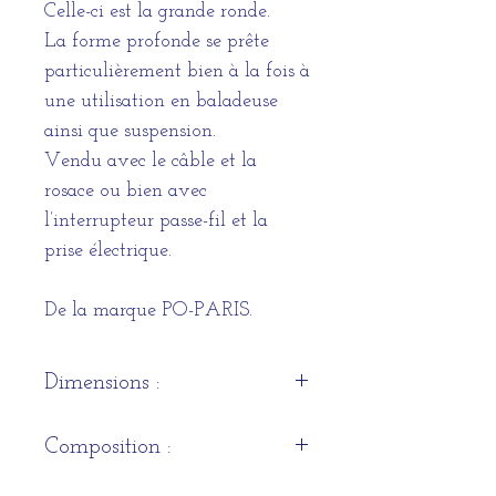
Celle-ci est la grande ronde.
La forme profonde se prête
particulièrement bien à la fois à
une utilisation en baladeuse
ainsi que suspension.
Vendu avec le câble et la
rosace ou bien avec
l’interrupteur passe-fil et la
prise électrique.
De la marque PO-PARIS.
Dimensions :
Hauteur
30 cm x Diamètre 19
Composition :
cm
100% feutre naturel d’Albanie