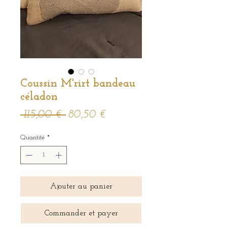
Coussin M'rirt bandeau
céladon
Prix
Prix
 115,00 € 
80,50 €
original
promotionnel
Quantité
*
Ajouter au panier
Commander et payer