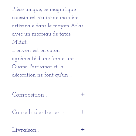
Pièce unique, ce magnifique
coussin est réalisé de manière
artisanale dans le moyen Atlas
avec un morceau de tapis
M'Rirt.
L'envers est en coton
agrémenté d'une fermeture.
Quand l'artisanat et la
décoration ne font qu'un ...
Composition :
Housse : Laine et coton
Conseils d'entretien :
Coussin de garnissage intérieur
: Polyesther
Lavage à 30°.
Livraison :