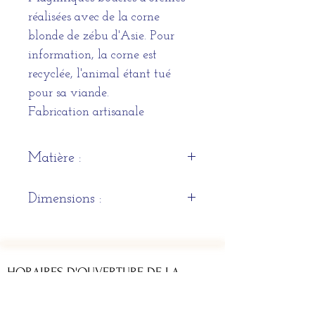
réalisées avec de la corne
blonde de zébu d'Asie. Pour
information, la corne est
recyclée, l'animal étant tué
pour sa viande.
Fabrication artisanale
Matière :
Corne blonde de zébu et corne
Dimensions :
noire de buffle
38mm x 60mm
HORAIRES D'OUVERTURE DE LA
BOUTIQUE
Du lundi au samedi : 11h - 13h & 14h - 19h