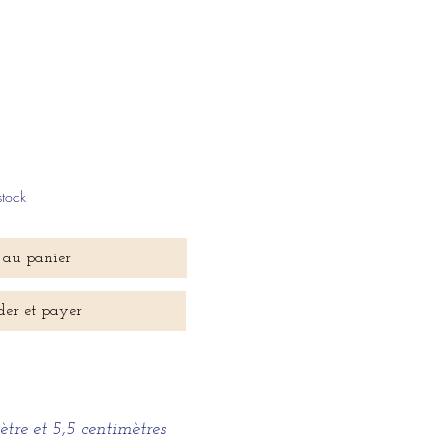
Prix
promotionnel
stock
 au panier
er et payer
ètre et 5,5 centimètres