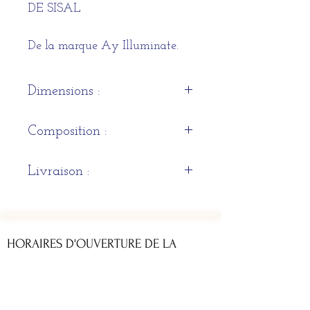
DE SISAL
De la marque Ay Illuminate.
Dimensions :
67H 100CM
Composition :
Bambou avec filet de sisal
Livraison :
Sous 3 semaines à 1 mois
HORAIRES D'OUVERTURE DE LA
BOUTIQUE
Du lundi au samedi : 11h - 13h & 14h - 19h
ADRESSE