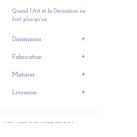
Quand l'Art et la Décoration ne
font plus qu'un.
Dimensions :
Hauteur 46 cm x Largeur 33
Fabrication :
cm x Profonde 33cm
Naturelle et Artisanale
Matières :
pétrifié et résine de protection
Livraison :
Pièce spécifique. Nous contacter.
HORAIRES D'OUVERTURE DE LA
BOUTIQUE