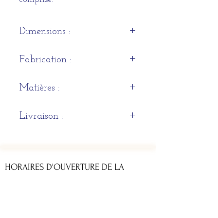
Dimensions :
Hauteur 45 cm x Largeur 39
Fabrication :
cm x Profondeur 32 cm
Naturelle et Artisanale
Matières :
Bois pétrifié et résine de
Livraison :
protection
Pièce spécifique. Nous
contacter.
HORAIRES D'OUVERTURE DE LA
BOUTIQUE
Du lundi au samedi : 11h - 13h & 14h - 19h
ADRESSE