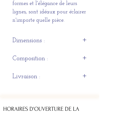
formes et l'élégance de leurs
lignes, sont idéaux pour éclairer
n'importe quelle pièce.
Dimensions :
h30cm 30cm H150cm
Composition :
Maille en acier inoxydable
Livraison :
peint
Sous 3 semaines à 1 mois
HORAIRES D'OUVERTURE DE LA
BOUTIQUE
Du lundi au samedi : 11h - 13h & 14h - 19h
ADRESSE