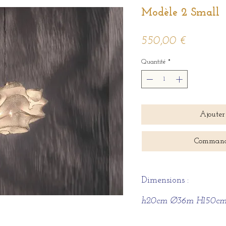
Modèle 2 Small
Prix
550,00 €
Quantité
*
Ajouter
Command
Dimensions :
h20cm Ø36m H150c