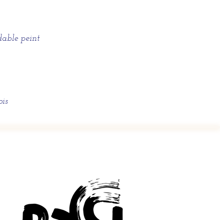
dable peint
ois