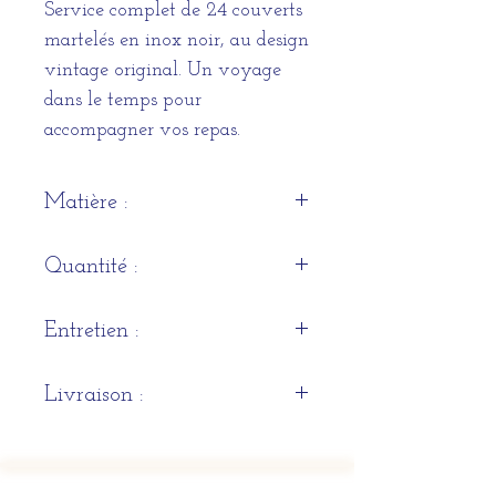
Service complet de 24 couverts
martelés en inox noir, au design
vintage original. Un voyage
dans le temps pour
accompagner vos repas.
Matière :
Inox
Quantité :
Set de 24 pièces (6 couteaux, 6
Entretien :
fourchettes, 6 grandes cuillères
et 6 cuillères à dessert)
Lavage à la main
Livraison :
recommandé juste après
utilisation. 125 lavages en lave-
Sous 10 à 15 jours
vaisselle.