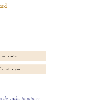
ard
 au panier
er et payer
eau de vache imprimée