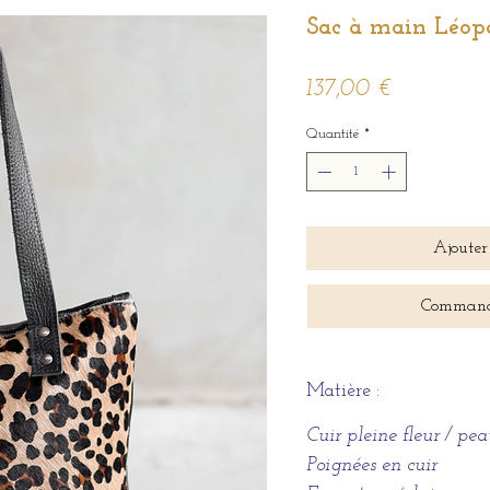
Sac à main Léop
Prix
137,00 €
Quantité
*
Ajouter
Command
Matière :
Cuir pleine fleur / p
Poignées en cuir