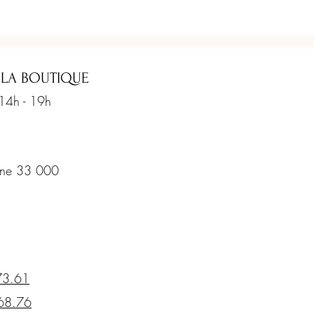
 LA BOUTIQUE
 14h - 19h
rine 33 000
73.61
68.76