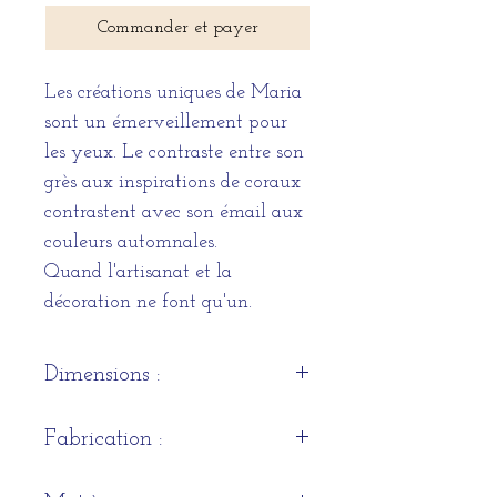
Commander et payer
Les créations uniques de Maria
sont un émerveillement pour
les yeux. Le contraste entre son
grès aux inspirations de coraux
contrastent avec son émail aux
couleurs automnales.
Quand l'artisanat et la
décoration ne font qu'un.
Dimensions :
Petite : 21cm de diamètre et
Fabrication :
5cms de hauteur
Grande : 27cm de diamètre et
Artisanale