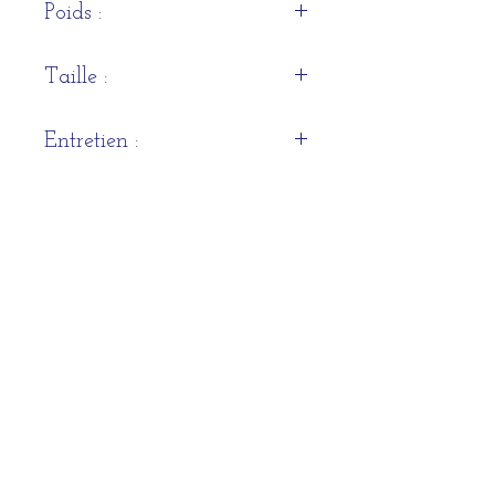
Poids :
300 g/m²
Taille :
140 x 180 (centimètres)
Entretien :
Nettoyage à sec
HORAIRES D'OUVERTURE DE LA
BOUTIQUE
Du lundi au samedi : 11h - 13h & 14h - 19h
ADRESSE
12 rue du Parlement Sainte Catherine 33 000
Bordeaux
CONTACT