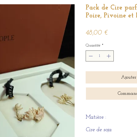
Pack de Cire p
Poire, Pivoine et
Prix
48,00 €
Quantité
*
Ajouter
Command
Matière :
Cire de soja