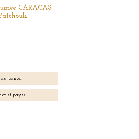
arfumée CARACAS
 Patchouli
 au panier
er et payer