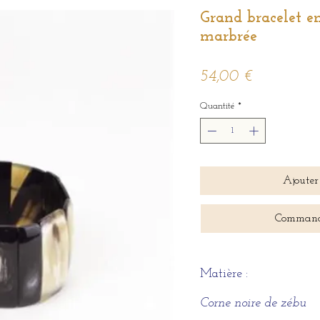
Grand bracelet en
marbrée
Prix
54,00 €
Quantité
*
Ajouter
Command
Matière :
Corne noire de zébu