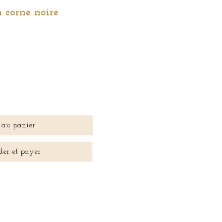
 corne noire
 au panier
er et payer