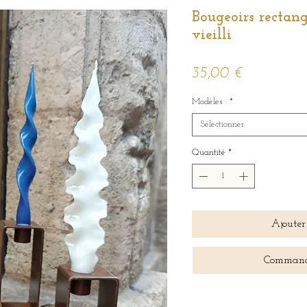
Bougeoirs rectang
vieilli
Prix
35,00 €
Modèles :
*
Sélectionner
Quantité
*
Ajouter
Command