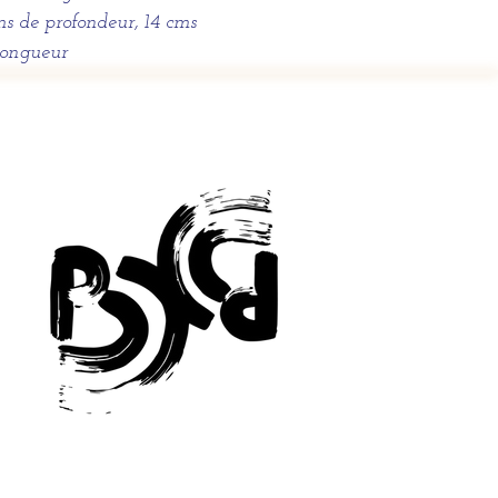
ms de profondeur, 14 cms
longueur