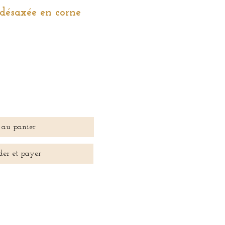
s désaxée en corne
 au panier
er et payer