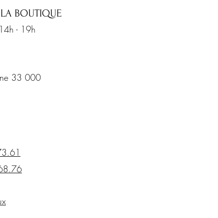
 LA BOUTIQUE
 14h - 19h
rine 33 000
73.61
68.76
ux