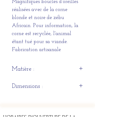
Magnifiques boucles d'oreilles
réalisées avec de la corne
blonde et noire de zébu
Africain. Pour information, la
corne est recyclée, l'animal
étant tué pour sa viande.
Fabrication artisanale
Matière :
Corne blonde et noire de zébu
Dimensions :
30mm x 2mm x 30mm
HORAIRES D'OUVERTURE DE LA
BOUTIQUE