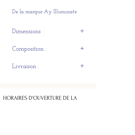
De la marque Ay Illuminate.
Dimensions :
67H 100CM
Composition :
Bambou avec filet de sisal
Livraison :
Sous 3 semaines à 1 mois
HORAIRES D'OUVERTURE DE LA
BOUTIQUE
Du lundi au samedi : 11h - 13h & 14h - 19h
ADRESSE
12 rue du Parlement Sainte Catherine 33 000